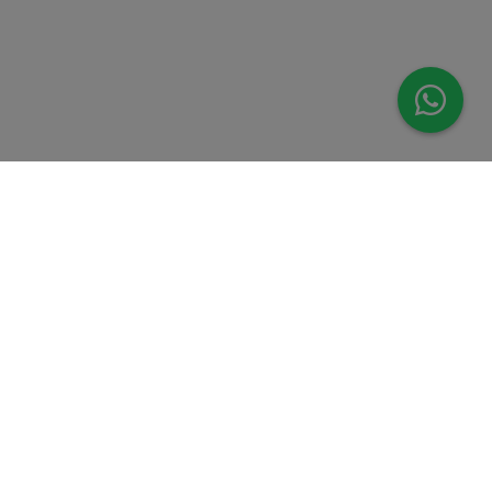
Savings
Wealth
Capital
Invest your
Future
Download aplikasi trading mobile kami. Dapatkan
kendali penuh atas portofolio investasi Anda kapan
saja, di mana saja!