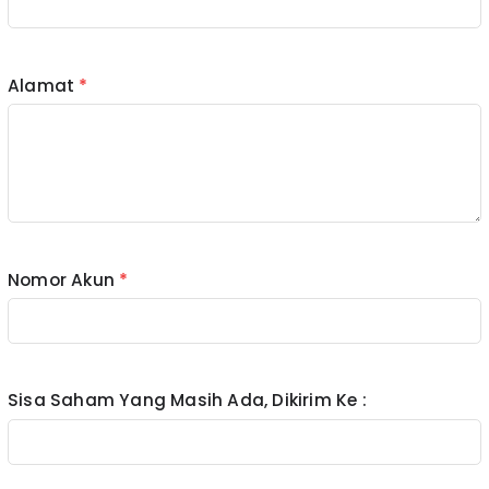
Alamat
*
PT Indo Harvest Sekuritas
terdaftar dan
diawasi oleh Otoritas Jasa Keuangan (OJK)
Nomor Akun
*
Sisa Saham Yang Masih Ada, Dikirim Ke :
Copyright © 2024 PT Indo Harvest Sekuritas. All
rights reserved.